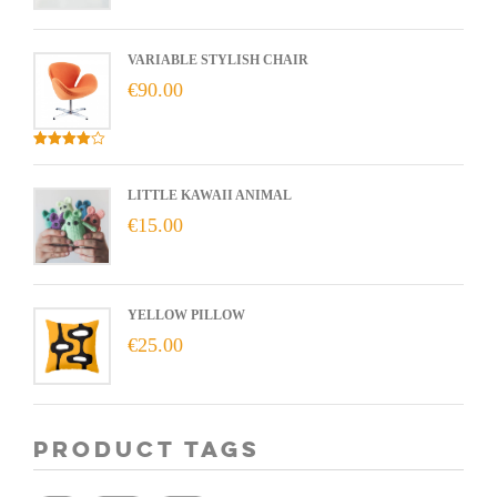
VARIABLE STYLISH CHAIR
€
90.00
Valorado
con
4.00
de 5
LITTLE KAWAII ANIMAL
€
15.00
YELLOW PILLOW
€
25.00
Product Tags