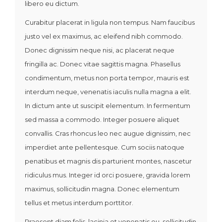
libero eu dictum.
Curabitur placerat in ligula non tempus. Nam faucibus
justo vel ex maximus, ac eleifend nibh commodo.
Donec dignissim neque nisi, ac placerat neque
fringilla ac. Donec vitae sagittis magna. Phasellus
condimentum, metus non porta tempor, mauris est
interdum neque, venenatis iaculis nulla magna a elit.
In dictum ante ut suscipit elementum. In fermentum
sed massa a commodo. Integer posuere aliquet
convallis. Cras rhoncus leo nec augue dignissim, nec
imperdiet ante pellentesque. Cum sociis natoque
penatibus et magnis dis parturient montes, nascetur
ridiculus mus. Integer id orci posuere, gravida lorem
maximus, sollicitudin magna. Donec elementum
tellus et metus interdum porttitor.
Praesent diam felis, lacinia et venenatis eu, sollicitudin