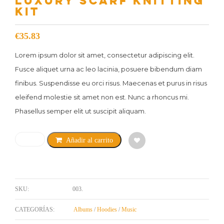
LUXURY SCARF KNITTING
KIT
€
35.83
Lorem ipsum dolor sit amet, consectetur adipiscing elit.
Fusce aliquet urna ac leo lacinia, posuere bibendum diam
finibus. Suspendisse eu orci risus. Maecenas et purus in risus
eleifend molestie sit amet non est. Nunc a rhoncus mi.
Phasellus semper elit ut suscipit aliquam.
Cantidad
Añadir al carrito
SKU:
003
.
CATEGORÍAS:
Albums
/
Hoodies
/
Music