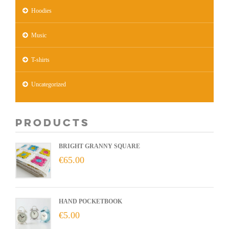
Hoodies
Music
T-shirts
Uncategorized
Products
BRIGHT GRANNY SQUARE
€
65.00
HAND POCKETBOOK
€
5.00