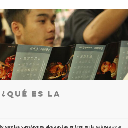
 ¿Qué es la
?
llo que las cuestiones abstractas entren en la cabeza
de un