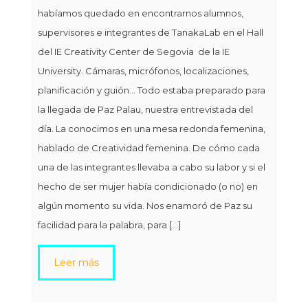
habíamos quedado en encontrarnos alumnos,
pur
supervisores e integrantes de TanakaLab en el Hall
vac
del IE Creativity Center de Segovia de la IE
y h
University. Cámaras, micrófonos, localizaciones,
al 
planificación y guión… Todo estaba preparado para
sab
la llegada de Paz Palau, nuestra entrevistada del
mon
día. La conocimos en una mesa redonda femenina,
de l
hablado de Creatividad femenina. De cómo cada
men
una de las integrantes llevaba a cabo su labor y si el
junt
hecho de ser mujer había condicionado (o no) en
mak
algún momento su vida. Nos enamoró de Paz su
rem
facilidad para la palabra, para […]
pod
Leer más