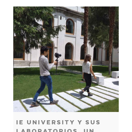
IE University Y Sus
E
Laboratorios, Un
D