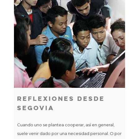
C
E
Los
«en
eve
Sel
San
pre
Reflexiones Desde
Segovia
Cuando uno se plantea cooperar, así en general,
suele venir dado por una necesidad personal. O por