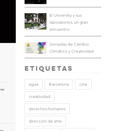
IE University y sus
laboratorios, un gran
encuentro.
Jornadas de Cambio
Climático y Creatividad
Etiquetas
agua
Barcelona
cine
ner
creatividad
derechos humanos
dirección de arte