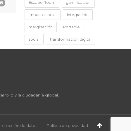
Escape Room
gamificación
Impacto social
Integración
marginación
Portable
social
transformación digital
rollo y la ciudadanía global.
Protección de datos
Política de privacidad