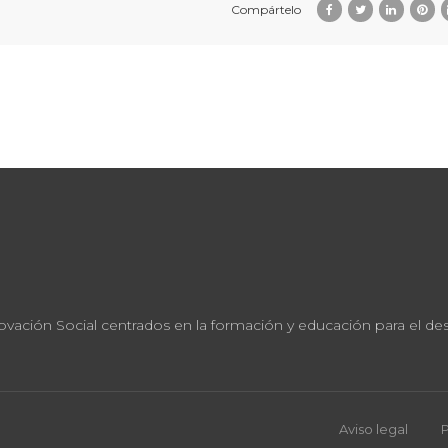
Compártelo
ación Social centrados en la formación y educación para el desar
Aviso legal