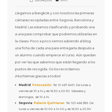
09/04/2013
News
Llegamos a Bangkok y con nosotros las primeras
cámaras recopiladas entre Segovia, Barcelona y
Madrid. Las estamos clasificando y probando una
a una para comprobar que podremos utilizarlas en
la clases. Poco a poco iremos subiendo al blog
una ficha de cada una para entregarla después a
un alumno cuando empiece el curso. Aún quedan
por ver las que sabemos que están llegando a los
puntos de recogida. Os los recordamos
¡Muchísimas gracias a todos!
Madrid
:
Fotocasión
. Tel. 91 467 6491. De lunes a
viernes de 10 a 14 y de 16:30 a 20:30. Sábados y
domingos, de 10 a 14
Segovia
:
Palacio Quintanar
. Tel. 921 466 385. De
lunes a viernes de 10:00 a 14:00 y de 16:30 a 20:30