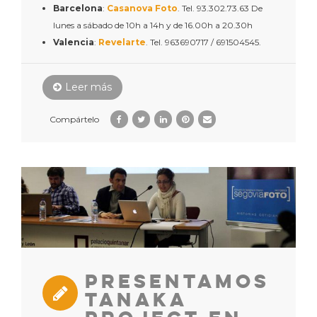
Barcelona
:
Casanova Foto
. Tel. 93.302.73.63 De
lunes a sábado de 10h a 14h y de 16.00h a 20.30h
Valencia
:
Revelarte
. Tel. 963690717 / 691504545.
Leer más
Compártelo
Presentamos
Tanaka