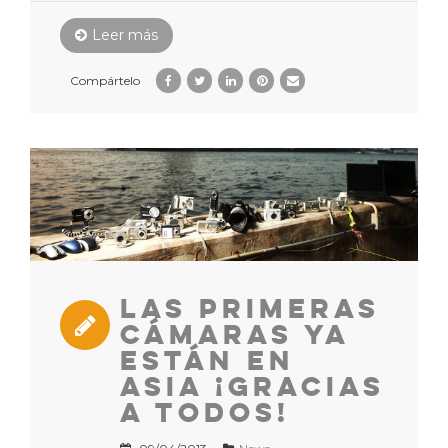
Leer más
Compártelo
Las primeras
cámaras ya
están en
Asia ¡Gracias
a todos!