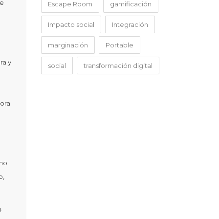
ue
Escape Room
gamificación
Impacto social
Integración
marginación
Portable
ra y
social
transformación digital
tora
cho
b,
.