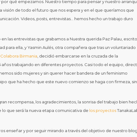
y por qué empezamos. Nuestro tiempo para pensar y nuestro arranq
la visión de todo el futuro que nos espera y en el que queríamos que
municación. Videos, posts, entrevistas… hemos hecho un trabajo duro
en las entrevistas que grabamos a Nuestra querida Paz Palau, escrito
ad para ella, y Yasmin Aulés, otra compañera que tras un voluntariado
e
Colabora Birmania
, decidió embarcarse en la cruzada de la
 años trabajando en diferentes proyectos. Casi todo el equipo, direc
, hemos sido mujeres y sin querer hacer bandera de un feminismo
uipo que ha hecho que este nuevo comienzo se haga con firmeza, sin
gran recompensa, los agradecimientos, la sonrisa del trabajo bien he
 lo que será la nueva etapa comunicativa de
los proyectos
TanakaLa
os enseñar y por seguir mirando a través del objetivo de nuestro blog