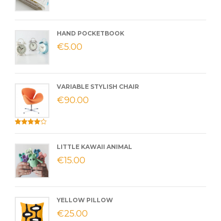
HAND POCKETBOOK
€
5.00
VARIABLE STYLISH CHAIR
€
90.00
Valorado
con
4.00
de 5
LITTLE KAWAII ANIMAL
€
15.00
YELLOW PILLOW
€
25.00