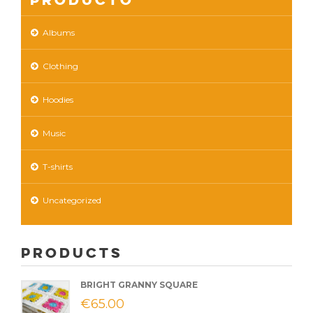
Albums
Clothing
Hoodies
Music
T-shirts
Uncategorized
Products
BRIGHT GRANNY SQUARE
€
65.00