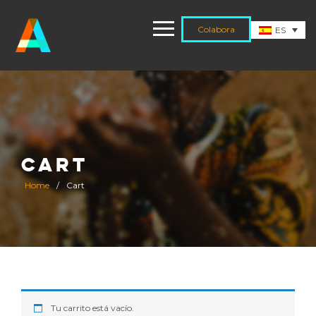
Colabora
ES
CART
Home
/
Cart
Tu carrito está vacío.