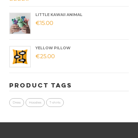
Valorado
con
4.00
de 5
LITTLE KAWAII ANIMAL
€
15.00
YELLOW PILLOW
€
25.00
Product Tags
Dress
Hoodies
T-shirts