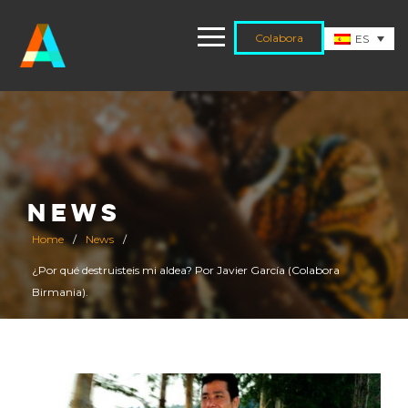
Colabora
ES
NEWS
Home
/
News
/
¿Por qué destruisteis mi aldea? Por Javier García (Colabora
Birmania).