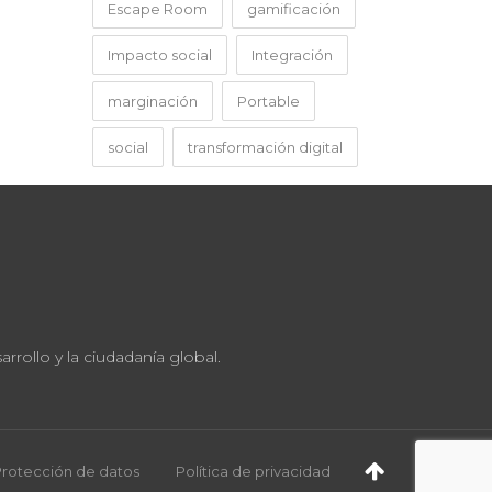
Escape Room
gamificación
Impacto social
Integración
marginación
Portable
social
transformación digital
rollo y la ciudadanía global.
Protección de datos
Política de privacidad