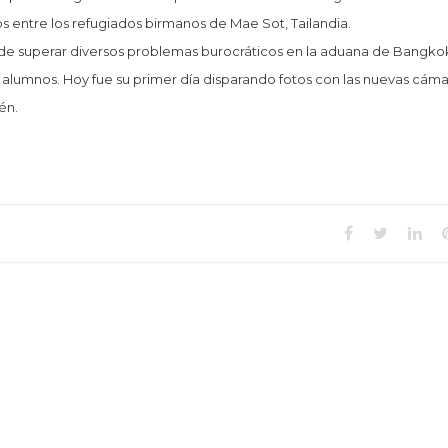
 entre los refugiados birmanos de Mae Sot, Tailandia.
e superar diversos problemas burocráticos en la aduana de Bangkok
lumnos. Hoy fue su primer día disparando fotos con las nuevas cáma
én.