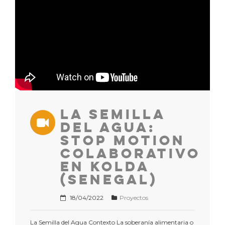
La semilla
del Agua:
Stop Motion
Colaborativo
en Kolda
(Senegal)
18/04/2022
Proyectos
La Semilla del Agua Contexto La soberanía alimentaria o