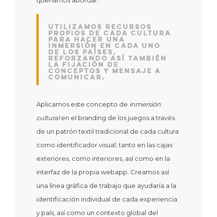
queríamos abordar.
Utilizamos recursos
propios de cada cultura
para hacer una
inmersión en cada uno
de los países,
reforzando así también
la fijación de
conceptos y mensaje a
comunicar.
Aplicamos este concepto de
inmersión
cultural
en el branding de los juegos a través
de un patrón textil tradicional de cada cultura
como identificador visual; tanto en las cajas
exteriores, como interiores, así como en la
interfaz de la propia webapp. Creamos así
una línea gráfica de trabajo que ayudaría a la
identificación individual de cada experiencia
y país, así como un contexto global del