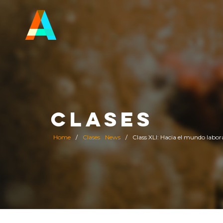
CLASES
Home
/
Clases
News
/
Class XLI: Hacia el mundo labor