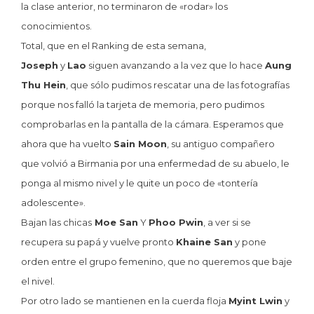
la clase anterior, no terminaron de «rodar» los
conocimientos.
Total, que en el Ranking de esta semana,
Joseph
y
Lao
siguen avanzando a la vez que lo hace
Aung
Thu Hein
, que sólo pudimos rescatar una de las fotografías
porque nos falló la tarjeta de memoria, pero pudimos
comprobarlas en la pantalla de la cámara. Esperamos que
ahora que ha vuelto
Sain Moon
, su antiguo compañero
que volvió a Birmania por una enfermedad de su abuelo, le
ponga al mismo nivel y le quite un poco de «tontería
adolescente».
Bajan las chicas
Moe San
Y
Phoo Pwin
, a ver si se
recupera su papá y vuelve pronto
Khaine San
y pone
orden entre el grupo femenino, que no queremos que baje
el nivel.
Por otro lado se mantienen en la cuerda floja
Myint Lwin
y