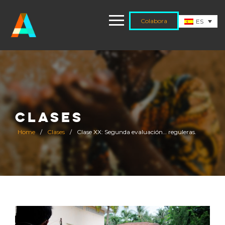
Colabora
ES
CLASES
Home
/
Clases
/
Clase XX: Segunda evaluación… reguleras.