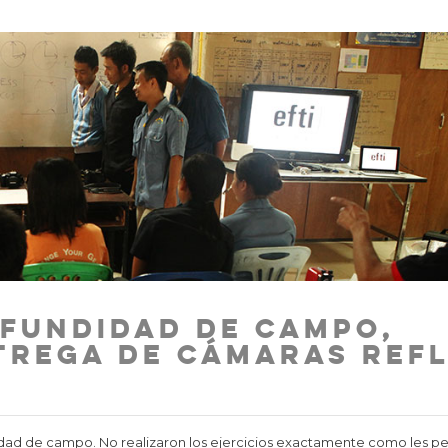
ofundidad de campo,
trega de cámaras ref
dad de campo. No realizaron los ejercicios exactamente como les p