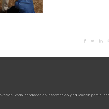
ación Social centrados en la formación y educación para el desar