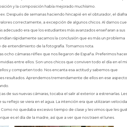
osición y la composición había mejorado muchísimo.
flex. Después de semanas haciendo hincapié en el obturador, el diaf
 valores correctamente, a excepción de algunos chicos. Al darnos cu
más adecuado era que los estudiantes más avanzados enseñaran a sus
ntendían rápidamente sacamos la conclusión que es más un problema
e de entendimiento de la fotografía. Tomamos nota.
las ocho cámaras réflex que nos llegaron de España. Preferimos hacer
vidias entre ellos. Son unos chicos que conviven todo el día en el 
ellos y comparten todo. Nos encanta esa actitud y sabemos que
s resultados. Aprendemos tremendamente de ellos en ese aspecto
ando.
as de sus nuevas cámaras, tocaba el salir al exterior a estrenarlas. Le
su reflejo se viera en el agua. La intención era que utilizaran velocid
e. Como no quedaba excesivo tiempo de clase y les vimos que les gus
que es el día de la madre, así que a ver que nos traen el lunes.