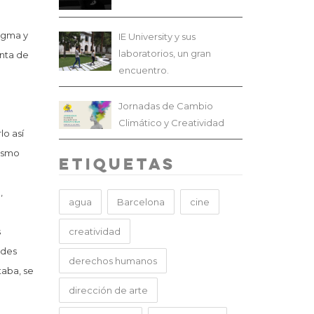
ragma y
IE University y sus
laboratorios, un gran
enta de
encuentro.
Jornadas de Cambio
Climático y Creatividad
lo así
mismo
Etiquetas
,
agua
Barcelona
cine
creatividad
s
ades
derechos humanos
taba, se
dirección de arte