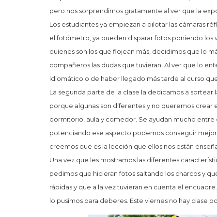
pero nos sorprendimos gratamente al ver que la exp
Los estudiantes ya empiezan a pilotar las cámaras ré
el fotómetro, ya pueden disparar fotos poniendo los
quienes son los que flojean más, decidimos que lo 
compañeros las dudas que tuvieran. Al ver que lo e
idiomático o de haber llegado más tarde al curso qu
La segunda parte de la clase la dedicamos a sortear 
porque algunas son diferentes y no queremos crear en
dormitorio, aula y comedor. Se ayudan mucho entre 
potenciando ese aspecto podemos conseguir mejore
creemos que es la lección que ellos nos están enseñ
Una vez que les mostramos las diferentes característic
pedimos que hicieran fotos saltando los charcos y que 
rápidas y que a la vez tuvieran en cuenta el encuadr
lo pusimos para deberes. Este viernes no hay clase por