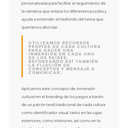
personalizada para facilitar el seguimiento de
la narrativa que enlaza los diferentes puzzles y
ayuda a entender el trasfondo del tema que
queríamos abordar.
Utilizamos recursos
propios de cada cultura
para hacer una
inmersión en cada uno
de los países,
reforzando así también
la fijación de
conceptos y mensaje a
comunicar.
Aplicamos este concepto de
inmersión
cultural
en el branding de los juegos a través
de un patrón textil tradicional de cada cultura
como identificador visual; tanto en las cajas
exteriores, como interiores, así como en la