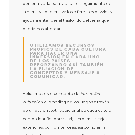
personalizada para facilitar el seguimiento de
la narrativa que enlaza los diferentes puzzles y
ayuda a entender el trasfondo del tema que
queríamos abordar.
Utilizamos recursos
propios de cada cultura
para hacer una
inmersión en cada uno
de los países,
reforzando así también
la fijación de
conceptos y mensaje a
comunicar.
Aplicamos este concepto de
inmersión
cultural
en el branding de los juegos a través
de un patrón textil tradicional de cada cultura
como identificador visual; tanto en las cajas
exteriores, como interiores, así como en la