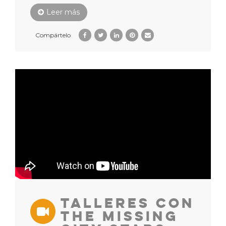
Leer más
Compártelo
Talleres con
The Missing
City Stars