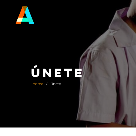
ÚNETE
Home
/
Únete