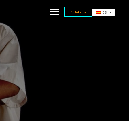
Colabora
ES