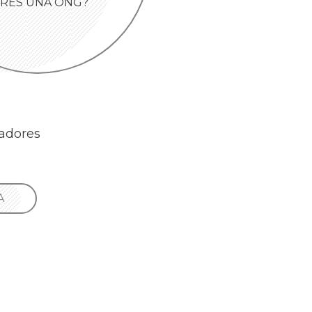
ERES UNA ONG?
radores
A